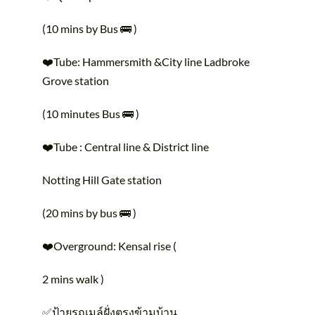
(10 mins by Bus 🚌 )
❤️Tube: Hammersmith &City line Ladbroke
Grove station
(10 minutes Bus 🚌 )
❤️Tube : Central line & District line
Notting Hill Gate station
(20 mins by bus 🚌 )
❤️Overground: Kensal rise (
2 mins walk )
✅ป้ายรถเมล์ฝั่งตรงข้ามบ้าน