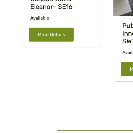
Eleanor– SE16
Available
Put
Inn
More Details
SW
Avail
M