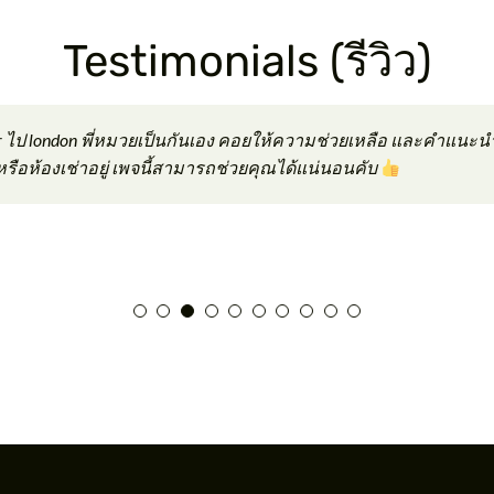
Testimonials (รีวิว)
 for 7 months, conveniently located within ‘the triangle,’ surrounded 
u feel like you were home when you’re there. The staff was extremely f
 your request and preferences seriously. Everyone knows it’s not easy t
 and clean.
s. Highly recommend!
ใจเลือกน้องหมวย บ้านสะอาดและมีอุปกรณ์ครบทุกสิ่งค่ะสามารถหิ้ว
ter ไป london พี่หมวยเป็นกันเอง คอยให้ความช่วยเหลือ และคําแนะ
ะนำดี จองล่วงหน้าสักนิด หัองเต็มเร็วมากค่ะ
นก่อนหน้าโรงเรียนเปิดไม่ถึง 1 อาทิตย์ ไม่ง่ายเลยที่จะหาบ้านเช่
าที่พัก ร้านค้า ร้านอาหารสถานที่เที่ยวที่น่าสนใจแถวที่พักช่วย
ncing the experience. Despite a difficult tenant, May handled the situa
don couldn’t be any better. They have number of properties on them and 
ยใจดีมากๆให้คำแนะนำให้คำปรึกษาทุกอย่างรู้สึกเป็นกันเองมากๆเล
าหรือห้องเช่าอยู่ เพจนี้สามารถช่วยคุณได้แน่นอนคับ
ิม ให้คำแนะนำดีมาก รอบนี้มา Private Trip กับครอบครัว จองรถตู้พี่
่าที่พักและค่าอาหารค่ะ
mer service and cleanliness truly made it a 5-star experience. Ariya P
 vacation.
ลยค่ะ
หาที่พักรับรองในช่วงแรก และทำให้ผมมีสมาธิในการเรียน รวมทั้งให
e to shops, bus stop and tube station. Room is spacious and immaculate. Bu
t there. Thank you Muay & James for your hospitality. I totally reco
ดหาของคุณหมวยในค่าเช่าที่เหมาะสม ขอขอบคุณคุณหมวย และขอแ
ป็นเหมือนเพื่อน ติดต่อคุณหมวยได้เลยครับ