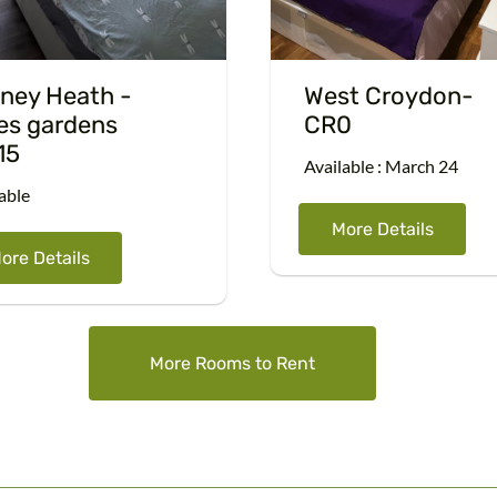
West Croydon-
ney Heath -
CR0
es gardens
15
Available : March 24
able
More Details
ore Details
More Rooms to Rent