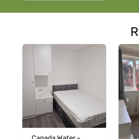
R
Canada Water –