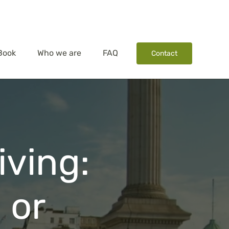
Book
Who we are
FAQ
Contact
iving:
 or