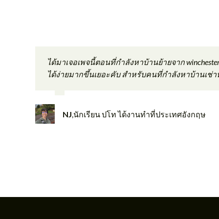
I stayed at a property managed by May in Crystal Palace
The house was very clean and very organized. It made yo
My first impression with this business is that they take
Great communications before hand, easy access. Lovely
P’May is friendly and quick to respond to any inquirie
ไม่ผิดหวังเลยค่ะที่โทรไปปรึกษาน้องหมวยและตัดสิน
ได้มาเจอเพจนี้ตอนที่กําลังหาบ้านย้ายจาก winches
ไปอังกฤษต้องติดต่อพี่หมวย พี่เจมส์ เลยค่ะ ให้คำแน
ในฐานะพ่อบ้านวัย 50 กว่าที่มาเรียนต่อป.โทที่ลอนดอ
ขอบคุณคุณหมวยมากค่ะ ที่ช่วยให้คำแนะนำการเดินทางม
incredibly responsive and always willing to assist, enha
won’t be disappointed.
But with their help and suggestions, my vacation in Lon
Very comfy clean bed.
สะดวกมากๆใกล้สถานีรถไฟ,รถบัส,ซุปเปอร์ฯ น้องหมว
ได้ง่ายมากขึ้นเยอะคับ สําหรับคนที่กําลังหาบ้านเช่
ติดต่อมาพักกับพี่หมวยอีกครั้ง ยังประทับใจเหมือนเด
และลูกที่อายุ 4 ขวบ
กับน้ำใจคนไทยที่น่ารักค่ะ ทำให้เซฟค่าใช้จ่ายทั้งค
regular cleaning every other day. The exceptional custo
like having my personal real estate agent but for a short
Highly recommend
อีกค่ะ
ถ้ามีโอกาสได้ไปอีกจะรีบโทรหาน้องหมวยทันทีเ
looking for a stay in London.
คงเป็นโชคดีของผมที่ได้เจอคุณหมวยที่ตั้งใจช่วยจัด
The room I stayed was in a very convenient location, clos
เฟริ์น
,
Kensington
Chris Lusk & Sukaya
Giving me extra money to spend on cafe and restauran
NJ
,
นักเรียน ปโท ได้งานทำที่ประเทศอังกฤษ
คุณ ภริญา
,
Thailand
ตอนนี้ผมและครอบครัวได้ที่พักระยะยาวจากการจั
Bill
in London.
คุณจอย
,
Enrich , Thailand
Alex
,
British, Product Designer
Wisu Jeenasut
เฉพาะมีอายูใกล้เคียงกับผม และต้อง การเอเยนต์ที่เ
Aim
,
Perth,Australia
คุณ ประภพ และครอบครัว